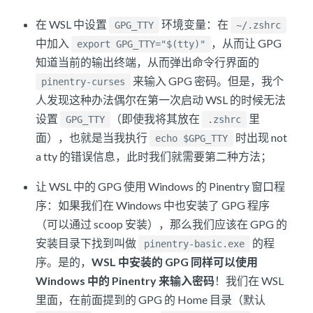
在 WSL 中设置
环境变量：在
GPG_TTY
~/.zshrc
中加入
，从而让 GPG
export GPG_TTY="$(tty)"
知道当前的输出终端，从而弹出命令行界面的
来输入 GPG 密码。但是，我个
pinentry-curses
人发现这种办法偶尔在第一次启动 WSL 的时候无法
设置
（即使我将其放在
里
GPG_TTY
.zshrc
面），也就是当我执行
时出现 not
echo $GPG_TTY
a tty 的错误信息，此时我们就需要第二种方法；
让 WSL 中的 GPG 使用 Windows 的 Pinentry 窗口程
序：如果我们在 Windows 中也安装了 GPG 程序
（可以通过 scoop 安装），那么我们应该在 GPG 的
安装目录下找到叫做
的程
pinentry-basic.exe
序。是的，
WSL 中安装的 GPG 同样可以使用
Windows 中的 Pinentry 来输入密码
！我们在 WSL
里面，在前面提到的 GPG 的 Home 目录（默认