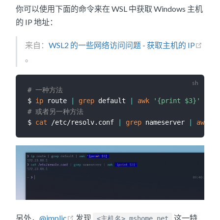
你可以使用下面的命令来在 WSL 中获取 Windows 主机
的 IP 地址：
来自：
WSL2 的一些网络访问问题 - 获取主机的 IP
。
# 一种方法
$ 
ip
 route 
|
grep
 default 
|
awk
'{print $3}'
# 或者另一种方法
$ 
cat
 /etc/resolv.conf 
|
grep
 nameserver 
|
awk
'{
另外，
@implic
发现
这一特
<主机名>.mshome.net