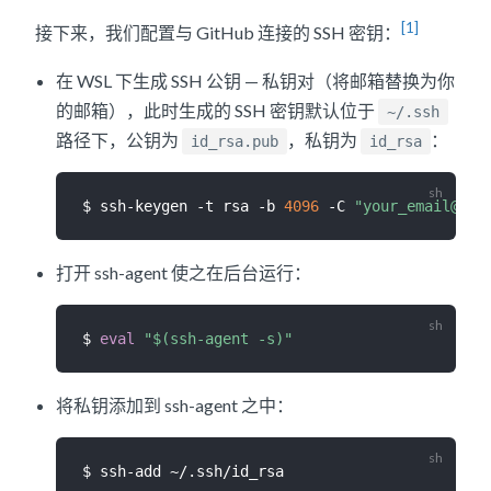
[1]
接下来，我们配置与 GitHub 连接的 SSH 密钥：
在 WSL 下生成 SSH 公钥 — 私钥对（将邮箱替换为你
的邮箱），此时生成的 SSH 密钥默认位于
~/.ssh
路径下，公钥为
，私钥为
：
id_rsa.pub
id_rsa
$ ssh-keygen -t rsa -b 
4096
 -C 
"your_email@exa
打开 ssh-agent 使之在后台运行：
$ 
eval
"
$(
ssh-agent -s
)
"
将私钥添加到 ssh-agent 之中：