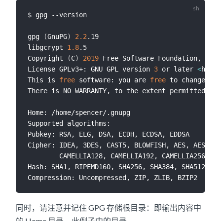
$ gpg --version

gpg 
(
GnuPG
)
2.2
.19

libgcrypt 
1.8
.5

Copyright 
(
C
)
2019
 Free Software Foundation, Inc.

License GPLv3+: GNU GPL version 
3
 or later 
<
https
This is 
free
 software: you are 
free
 to change and
There is NO WARRANTY, to the extent permitted by 
Home: /home/spencer/.gnupg

Supported algorithms:

Pubkey: RSA, ELG, DSA, ECDH, ECDSA, EDDSA

Cipher: IDEA, 3DES, CAST5, BLOWFISH, AES, AES192,
        CAMELLIA128, CAMELLIA192, CAMELLIA256

Hash: SHA1, RIPEMD160, SHA256, SHA384, SHA512, SH
同时，请注意并记住 GPG 存储根目录：即输出内容中
的 Home 目录。此例子中的目录