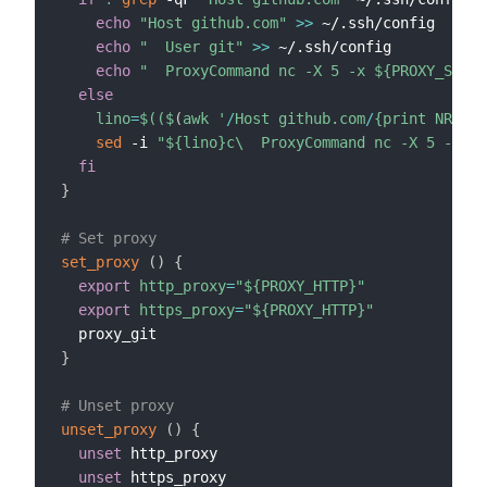
echo
"Host github.com"
>>
 ~/.ssh/config

echo
"  User git"
>>
 ~/.ssh/config

echo
"  ProxyCommand nc -X 5 -x 
${PROXY_SOCKS
else
lino
=
$((
$
(
awk '
/
Host github.com
/
{print NR}'  
sed
 -i 
"
${lino}
c\  ProxyCommand nc -X 5 -x 
${
fi
}
# Set proxy
set_proxy
(
)
{
export
http_proxy
=
"
${PROXY_HTTP}
"
export
https_proxy
=
"
${PROXY_HTTP}
"
}
# Unset proxy
unset_proxy
(
)
{
unset
 http_proxy

unset
 https_proxy
