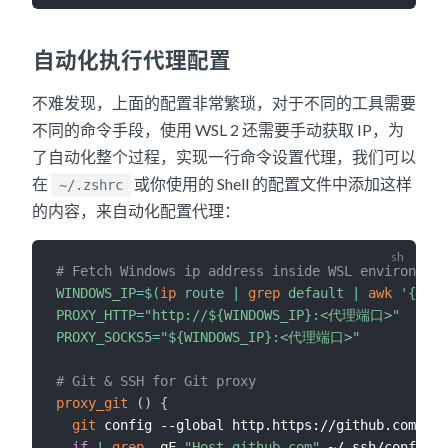
自动化执行代理配置
不难发现，上面的配置非常繁琐，对于不同的工具需要
不同的命令手段，使用 WSL 2 还需要手动获取 IP，为
了自动化整个过程，实现一行命令设置代理，我们可以
在
或你使用的 Shell 的配置文件中添加这样
~/.zshrc
的内容，来自动化配置代理：
# Fetch Windows ip address inside WSL environment
WINDOWS_IP
=
$(
ip
 route 
|
grep
 default 
|
awk
'{prin
PROXY_HTTP
=
"http://
${WINDOWS_IP}
:<代理端口>"
PROXY_SOCKS5
=
"
${WINDOWS_IP}
:<代理端口>"
# Git & SSH for Git proxy
proxy_git
(
)
{
git
 config --global http.https://github.com.pro
if
!
grep
 -qF 
"Host github.com"
 ~/.ssh/config 
;