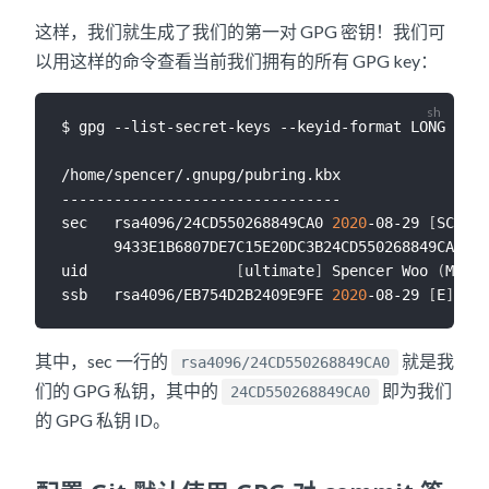
这样，我们就生成了我们的第一对 GPG 密钥！我们可
以用这样的命令查看当前我们拥有的所有 GPG key：
$ gpg --list-secret-keys --keyid-format LONG

/home/spencer/.gnupg/pubring.kbx

--------------------------------

sec   rsa4096/24CD550268849CA0 
2020
-08-29 
[
SC
]
      9433E1B6807DE7C15E20DC3B24CD550268849CA0

uid                 
[
ultimate
]
 Spencer Woo 
(
My GP
ssb   rsa4096/EB754D2B2409E9FE 
2020
-08-29 
[
E
]
其中，sec 一行的
就是我
rsa4096/24CD550268849CA0
们的 GPG 私钥，其中的
即为我们
24CD550268849CA0
的 GPG 私钥 ID。