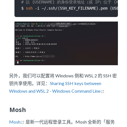
# 以 {USERNAME} 的身份登录地址（或 IP）位于 {HOST
$ 
ssh
 -i ~/.ssh/
{
SSH_KEY_FILENAME
}
.pem 
{
USERNA
另外，我们可以配置将 Windows 侧和 WSL 2 的 SSH 密
钥共享使用。详见：
Sharing SSH keys between
Windows and WSL 2 - Windows Command Line
Mosh
Mosh
是新一代远程登录工具。Mosh 全新的「服务